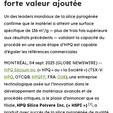
forte valeur ajoutée
Un des leaders mondiaux de la silice pyrogénée
confirme que le matériel a atteint une surface
spécifique de 136 m²/g — plus de trois fois supérieure
aux résultats précédents — validant la capacité du
procédé en une seule étape d’HPQ est capable
d’égaler les références commerciales
MONTRÉAL, 04 sept. 2025 (GLOBE NEWSWIRE) --
HPQ Silicium inc.
(« HPQ » ou « la Société ») (TSX-V:
HPQ
, OTCQB:
HPQFF
, FRA:
O08
), une entreprise
technologique axée sur l’innovation dans le
développement de matériaux avancés et de
procédés critiques, a le plaisir d’annoncer que sa
[1]
filiale,
HPQ Silica Polvere Inc. (« HSPI »)
, a
produit avec succès de la silice pyrogénée de qualité